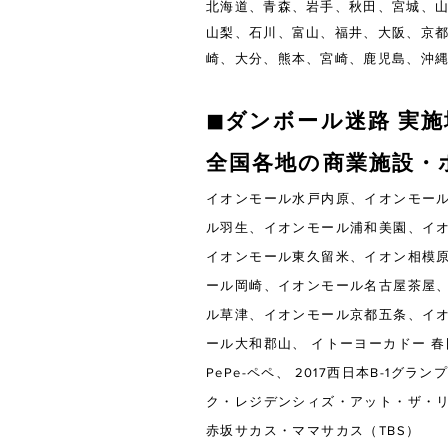
北海道、青森、岩手、秋田、宮城、
山梨、石川、富山、福井、大阪、京
崎、大分、熊本、宮崎、鹿児島、沖
◼︎ダンボール迷路 実
​全国各地の商業施設
イオンモール水戸内原、イオンモー
ル羽生、イオンモール浦和美園、イ
イオンモール東久留米、イオン相模
ール岡崎、イオンモール名古屋茶屋
ル草津、イオンモール京都五条、イ
ール大和郡山、 イトーヨーカドー 
PePe-ペペ、 2017西日本B-
ク・レジデンシィズ・アット・ザ・
赤坂サカス・ママサカス（TBS）