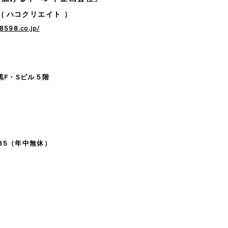
( ハコクリエイト ）
8598.co.jp/
黒F・Sビル５階
85
（年中無休）