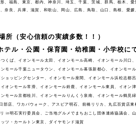
山形、福島、東京、都内、神奈川、埼玉、千葉、茨城、群馬、栃木、愛
都、奈良、兵庫、滋賀、和歌山、岡山、広島、鳥取、山口、島根、愛媛
縄
施場所（安心信頼の実績多数！！）
・ホテル・公園・保育園・幼稚園・小学校に
ルつくば、イオンモール太田、イオンモール高崎、イオンモール川口
オンモール千葉ニュータウン、イオンモール幕張新都心、イオンモー
原ショッピングセンター、イオンモール座間、イオンモール浜松志都
、イオンモール常滑、イオンモール鈴鹿、イオンモール東員、イオン
オンモール京都桂川、イオンモールりんくう泉南、イオンモール鶴見
春日部店、ワカバウォーク、アスピア明石、前橋リリカ、丸広百貨店
1グランプリ in明石実行委員会、ご当地グルメでまちおこし団体連絡協議
リッツ・カールトン東京、ダイヤモンド滋賀