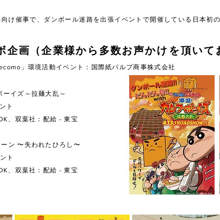
供向け催事で、ダンボール迷路を出張イベントで開催している日本初
ラボ企画（企業様から多数お声かけを頂いて
ecomo」環境活動イベント：国際紙パルプ商事株式会社
ーボーイズ～拉麺大乱～
ベント
DK、双葉社：配給 - 東宝
ケーン 〜失われたひろし〜
ベント
DK、双葉社：配給 - 東宝
©臼井儀人/双葉社・シンエイ・テレ