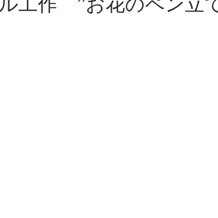
ル工作 ’’お花のペン立て’