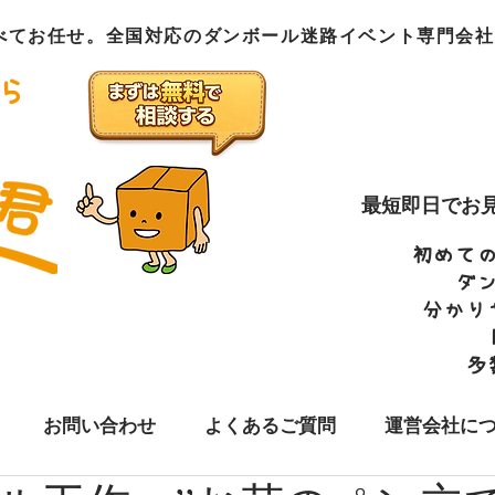
べてお任せ。全国対応のダンボール迷路イベント専門会社
お電話での
03-682
ら
​年中無休
最短即日でお
初めて
ダ
分かり
多
お問い合わせ
よくあるご質問
運営会社に