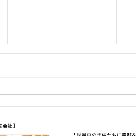
ダンボール平均台でバランス
企業
感覚を養おう！
迷路
営会社】
「世界中の子供たちに笑顔