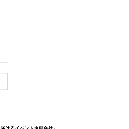
パーティーにダンボール
？！
を届けるイベント企画会社」