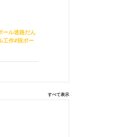
ボール迷路だん
ル工作#段ボー
すべて表示