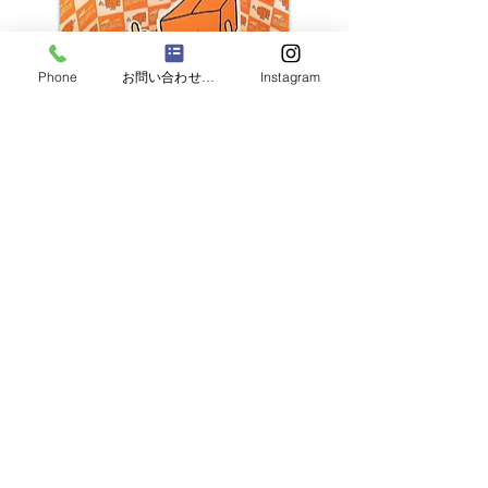
Phone
お問い合わせフォーム
Instagram
「世界中の子供たちに笑顔を届けるイベント企画会社」
株式会社８５９８
( ハコクリエイト ）
https://www.8598.co.jp/
東京本社：〒153-0061
東京都目黒区中目黒3-6-2中目黒F・Sビル５階
福岡支店：〒819-1335
福岡県糸島市志摩芥屋1109-2
お客様相談窓口：03-6822-4085
（年中無休）
MAIL :
info@dandankun.com
◼︎ダンボール迷路 出張可能エリア（全国対応！）
北海道、青森、岩手、秋田、宮城、山形、福島、東京、都内、神奈川、埼
玉、千葉、茨城、群馬、栃木、愛知、静岡、三重、岐阜、新潟、長野、山