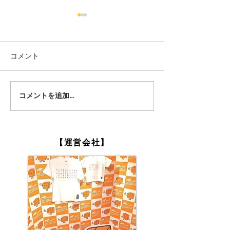
コメント
コメントを追加…
企業パーティーにダンボ
スタッフ着用の5
ール迷路？！
ツはなんぞや？
【運営会社】