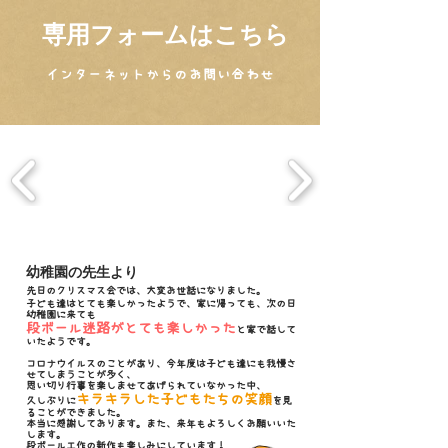
専用フォームはこちら
インターネットからのお問い合わせ
幼稚園の先生より
先日のクリスマス会では、大変お世話になりました。
子ども達はとても楽しかったようで、家に帰っても、次の日
幼稚園に来ても
段ボール迷路がとても楽しかった
と家で話して
いたようです。
コロナウイルスのことがあり、今年度は子ども達にも我慢さ
せてしまうことが多く、
思い切り行事を楽しませて
あげられていなかった中、
キラキラした子どもたちの笑顔
久しぶりに
を見
ることができました。
本当に感謝しております。
また、来年もよろしくお願いいた
します。
段ボール工作の新作も楽しみにしています！