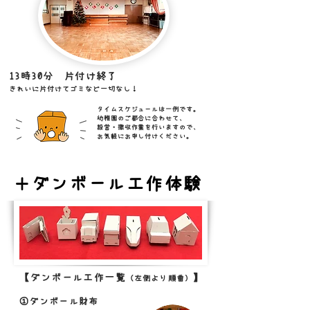
13時30分 片付け終了
きれいに片付けてゴミなど一切なし！​
タイムスケジュールは一例です。
幼稚園のご都合に合わせて、
設営・撤収作業を行いますので、
​お気軽にお申し付けください。
ダンボール工作体験
＋
【ダンボール工作一覧
】
（左側より順番）
①ダンボール財布