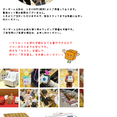
ダンボール工作は、１点350円(税別)よりご用意しております。​
最低ロット数の制限はございません。
​１点よりご注文いただけますので、担当スタッフまでお気軽にお申し
付けください。
ダンボール工作のお持ち帰り用のラッピング準備も可能です。
ご自宅用にご希望の場合は、お申し付けください。
ハサミもノリも使わず組み立てる事ができるので
小さいお子さまでも安心です。
好きな「カタチ」を選んで、
好きに「色を塗る」をお楽しみください！