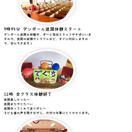
9時45
分 ダンボール迷路体験スタート
ダンボール迷路の体験中、ず〜と担当スタッフがそばにいま
すので、迷路の故障やトラブルなど、すぐに対応しますの
で、安心できます！
12時 全クラス体験終了
迷路楽しかった〜
迷路またやりた〜い
迷路作ってくれてありがと〜
​子ども達の声を聞きながら、片付け作業にとりかかります。