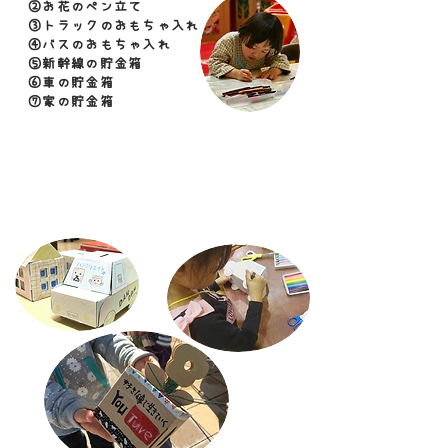
②お花のペン立て
③トラックのおもちゃ入れ
④バスのおもちゃ入れ
⑤新幹線の貯金箱
⑥車の貯金箱
⑦家の貯金箱
６種類の中から
好きな形を選んで
自分らしく
​色を塗って楽しもう！