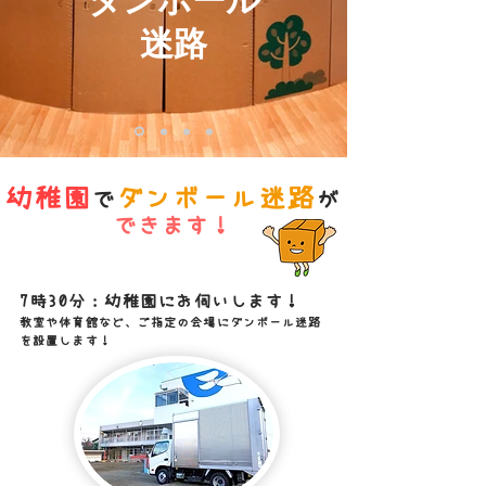
迷路
​幼稚園
ダンボール迷路
で
が
できます！
7時30分：幼稚園にお伺いします！
​教室や体育館など、ご指定の会場にダンボール迷路
を設置します！